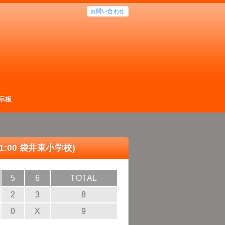
お問い合わせ
示板
11:00 袋井東小学校)
5
6
TOTAL
2
3
8
0
X
9