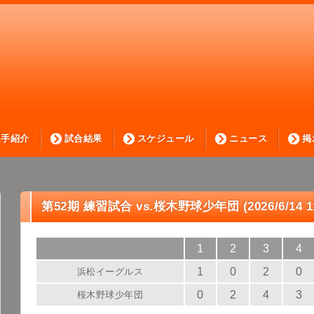
選手紹介
試合結果
スケジュール
ニュース
掲
第52期 練習試合 vs.桜木野球少年団 (2026/6/14 
1
2
3
4
1
0
2
0
浜松イーグルス
0
2
4
3
桜木野球少年団