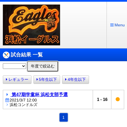
Menu
試合結果 一覧
年度で絞込む
レギュラー
5年生以下
4年生以下
第47期学童杯 浜松支部予選
1
-
16
2021/3/7 12:00
浜松コンドルズ
1