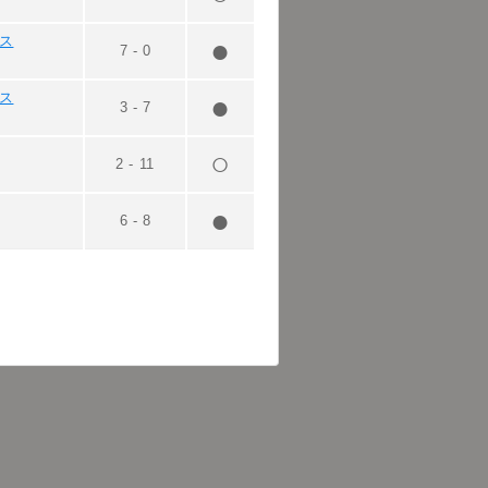
ラス
7
-
0
グス
3
-
7
2
-
11
6
-
8