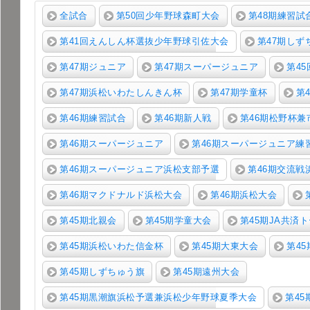
全試合
第50回少年野球森町大会
第48期練習試
第41回えんしん杯選抜少年野球引佐大会
第47期し
第47期ジュニア
第47期スーパージュニア
第4
第47期浜松いわたしんきん杯
第47期学童杯
第
第46期練習試合
第46期新人戦
第46期松野杯
第46期スーパージュニア
第46期スーパージュニア練
第46期スーパージュニア浜松支部予選
第46期交流戦
第46期マクドナルド浜松大会
第46期浜松大会
第45期北親会
第45期学童大会
第45期JA共済
第45期浜松いわた信金杯
第45期大東大会
第4
第45期しずちゅう旗
第45期遠州大会
第45期黒潮旗浜松予選兼浜松少年野球夏季大会
第4