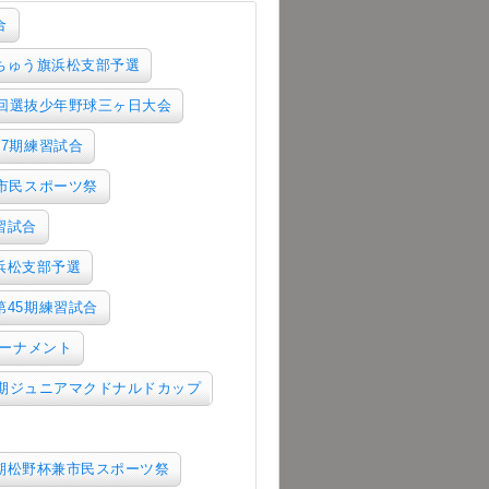
合
ずちゅう旗浜松支部予選
5回選抜少年野球三ヶ日大会
47期練習試合
兼市民スポーツ祭
習試合
浜松支部予選
第45期練習試合
トーナメント
5期ジュニアマクドナルドカップ
5期松野杯兼市民スポーツ祭