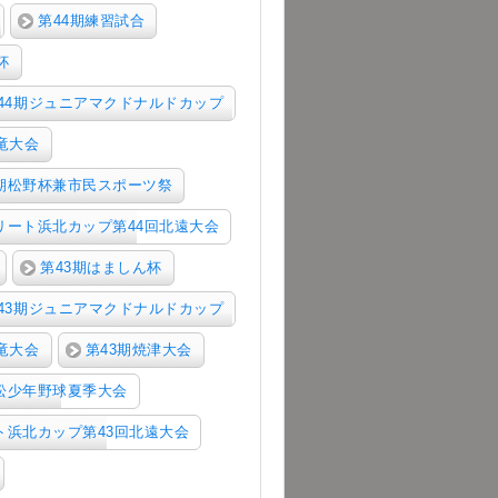
第44期練習試合
杯
44期ジュニアマクドナルドカップ
竜大会
4期松野杯兼市民スポーツ祭
リート浜北カップ第44回北遠大会
第43期はましん杯
43期ジュニアマクドナルドカップ
竜大会
第43期焼津大会
松少年野球夏季大会
ト浜北カップ第43回北遠大会