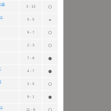
年団
3
-
13
グス
5
-
5
9
-
7
2
-
3
7
-
8
ズ
4
-
7
団
2
-
5
9
-
1
ラス
11
-
9