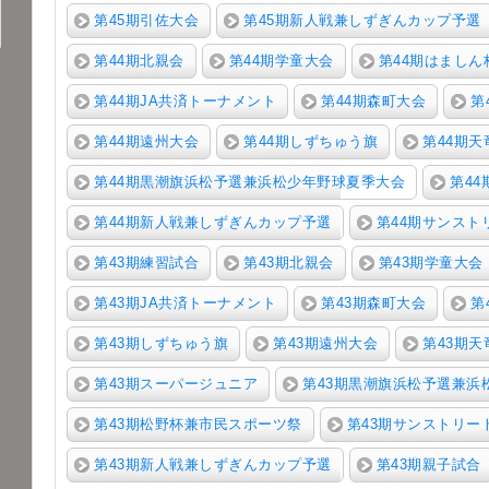
第45期引佐大会
第45期新人戦兼しずぎんカップ予選
第44期北親会
第44期学童大会
第44期はましん
第44期JA共済トーナメント
第44期森町大会
第
第44期遠州大会
第44期しずちゅう旗
第44期天
第44期黒潮旗浜松予選兼浜松少年野球夏季大会
第4
第44期新人戦兼しずぎんカップ予選
第44期サンスト
第43期練習試合
第43期北親会
第43期学童大会
第43期JA共済トーナメント
第43期森町大会
第
第43期しずちゅう旗
第43期遠州大会
第43期天
第43期スーパージュニア
第43期黒潮旗浜松予選兼浜
第43期松野杯兼市民スポーツ祭
第43期サンストリー
第43期新人戦兼しずぎんカップ予選
第43期親子試合