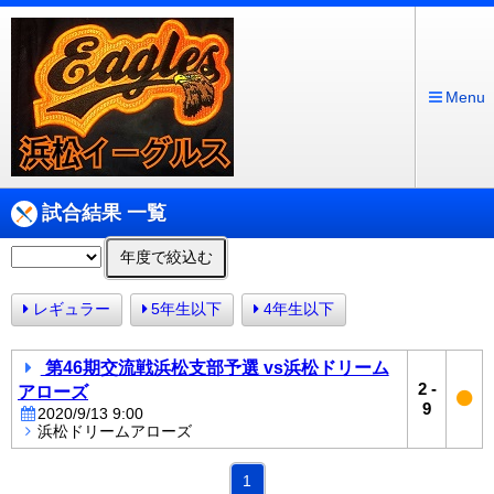
Menu
試合結果 一覧
年度で絞込む
レギュラー
5年生以下
4年生以下
第46期交流戦浜松支部予選 vs浜松ドリーム
2
-
アローズ
9
2020/9/13 9:00
浜松ドリームアローズ
1