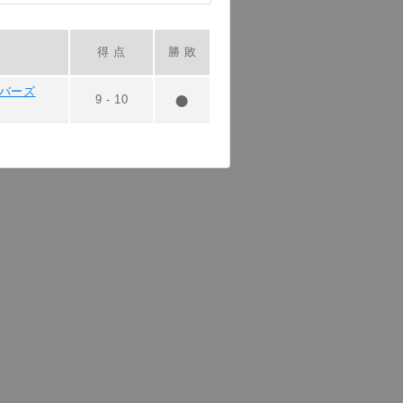
得 点
勝 敗
ーバーズ
9
-
10