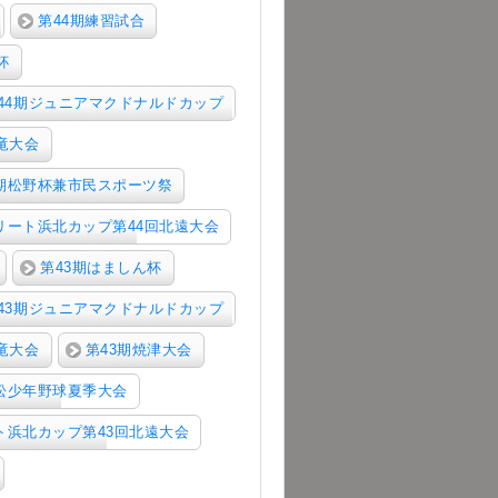
第44期練習試合
杯
44期ジュニアマクドナルドカップ
竜大会
4期松野杯兼市民スポーツ祭
リート浜北カップ第44回北遠大会
第43期はましん杯
43期ジュニアマクドナルドカップ
竜大会
第43期焼津大会
松少年野球夏季大会
ト浜北カップ第43回北遠大会