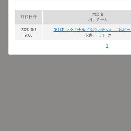
大会名
対戦日時
相手チーム
2020/8/1
第46期マクドナルド浜松大会 vs 小池ビ
9:00
小池ビーバーズ
1