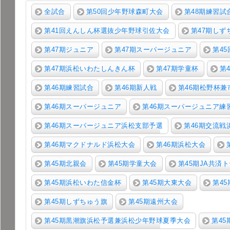
全試合
第50回少年野球森町大会
第48期練習試
第41回えんしん杯選抜少年野球引佐大会
第47期し
第47期ジュニア
第47期スーパージュニア
第4
第47期浜松いわたしんきん杯
第47期学童杯
第
第46期練習試合
第46期新人戦
第46期松野杯
第46期スーパージュニア
第46期スーパージュニア練
第46期スーパージュニア浜松支部予選
第46期交流戦
第46期マクドナルド浜松大会
第46期浜松大会
第45期北親会
第45期学童大会
第45期JA共済
第45期浜松いわた信金杯
第45期大東大会
第4
第45期しずちゅう旗
第45期遠州大会
第45期黒潮旗浜松予選兼浜松少年野球夏季大会
第4