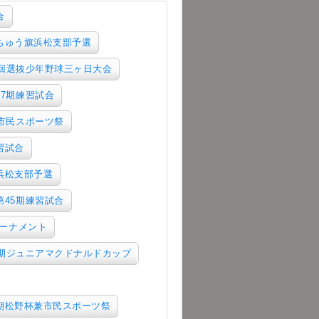
合
ずちゅう旗浜松支部予選
5回選抜少年野球三ヶ日大会
47期練習試合
兼市民スポーツ祭
習試合
浜松支部予選
第45期練習試合
トーナメント
5期ジュニアマクドナルドカップ
5期松野杯兼市民スポーツ祭