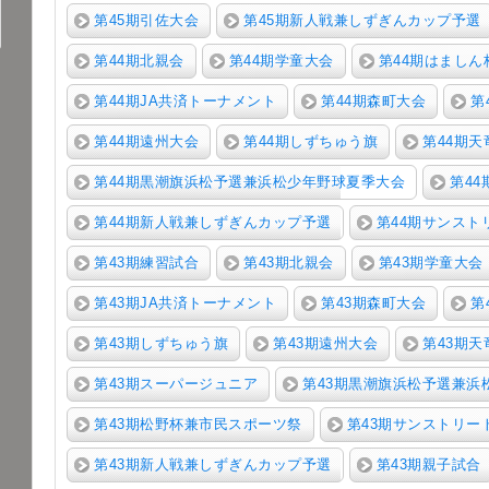
第45期引佐大会
第45期新人戦兼しずぎんカップ予選
第44期北親会
第44期学童大会
第44期はましん
第44期JA共済トーナメント
第44期森町大会
第
第44期遠州大会
第44期しずちゅう旗
第44期天
第44期黒潮旗浜松予選兼浜松少年野球夏季大会
第4
第44期新人戦兼しずぎんカップ予選
第44期サンスト
第43期練習試合
第43期北親会
第43期学童大会
第43期JA共済トーナメント
第43期森町大会
第
第43期しずちゅう旗
第43期遠州大会
第43期天
第43期スーパージュニア
第43期黒潮旗浜松予選兼浜
第43期松野杯兼市民スポーツ祭
第43期サンストリー
第43期新人戦兼しずぎんカップ予選
第43期親子試合