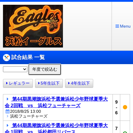
Menu
試合結果 一覧
年度で絞込む
レギュラー
5年生以下
4年生以下
第44期黒潮旗浜松予選兼浜松少年野球夏季大
9
会 2回戦 vs 浜松フューチャーズ
-
2018/8/25 13:00
6
浜松フューチャーズ
第44期黒潮旗浜松予選兼浜松少年野球夏季大
7
会 1回戦 vs 浜松都田リバース