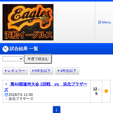
Menu
試合結果 一覧
年度で絞込む
レギュラー
5年生以下
4年生以下
第44期遠州大会 1回戦 vs 浜北ブラザー
12
-
ズ
5
2018/7/1 11:00
浜北ブラザーズ
1