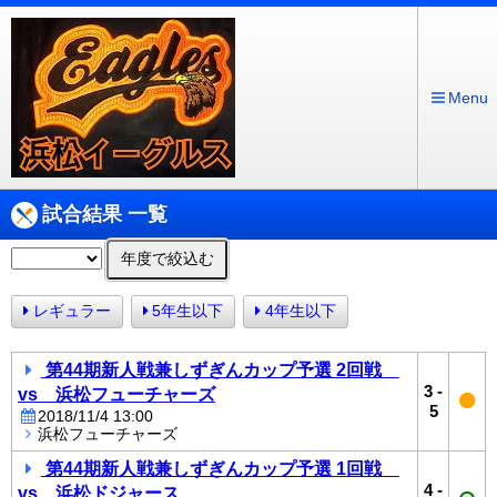
Menu
試合結果 一覧
年度で絞込む
レギュラー
5年生以下
4年生以下
第44期新人戦兼しずぎんカップ予選 2回戦
3
-
vs 浜松フューチャーズ
5
2018/11/4 13:00
浜松フューチャーズ
第44期新人戦兼しずぎんカップ予選 1回戦
4
-
vs 浜松ドジャース