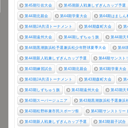
第45期引佐大会
第45期新人戦兼しずぎんカップ予選
第44期北親会
第44期学童大会
第44期はましん
第44期JA共済トーナメント
第44期森町大会
第
第44期遠州大会
第44期しずちゅう旗
第44期天
第44期黒潮旗浜松予選兼浜松少年野球夏季大会
第4
第44期新人戦兼しずぎんカップ予選
第44期サンスト
第43期練習試合
第43期北親会
第43期学童大会
第43期JA共済トーナメント
第43期森町大会
第
第43期しずちゅう旗
第43期遠州大会
第43期天
第43期スーパージュニア
第43期黒潮旗浜松予選兼浜
第43期松野杯兼市民スポーツ祭
第43期サンストリー
第43期新人戦兼しずぎんカップ予選
第43期親子試合