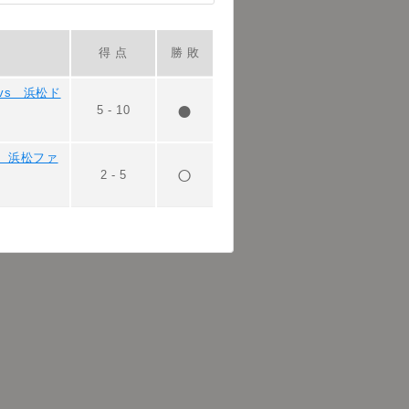
得 点
勝 敗
vs 浜松ド
5
-
10
s 浜松ファ
2
-
5