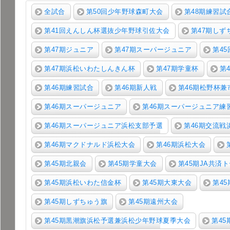
全試合
第50回少年野球森町大会
第48期練習試
第41回えんしん杯選抜少年野球引佐大会
第47期し
第47期ジュニア
第47期スーパージュニア
第4
第47期浜松いわたしんきん杯
第47期学童杯
第
第46期練習試合
第46期新人戦
第46期松野杯
第46期スーパージュニア
第46期スーパージュニア練
第46期スーパージュニア浜松支部予選
第46期交流戦
第46期マクドナルド浜松大会
第46期浜松大会
第45期北親会
第45期学童大会
第45期JA共済
第45期浜松いわた信金杯
第45期大東大会
第4
第45期しずちゅう旗
第45期遠州大会
第45期黒潮旗浜松予選兼浜松少年野球夏季大会
第4