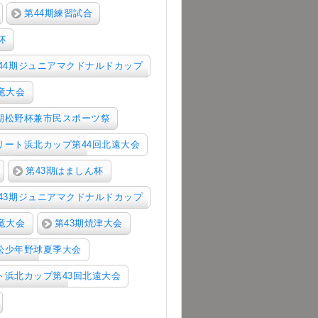
第44期練習試合
杯
44期ジュニアマクドナルドカップ
竜大会
4期松野杯兼市民スポーツ祭
リート浜北カップ第44回北遠大会
第43期はましん杯
43期ジュニアマクドナルドカップ
竜大会
第43期焼津大会
松少年野球夏季大会
ト浜北カップ第43回北遠大会