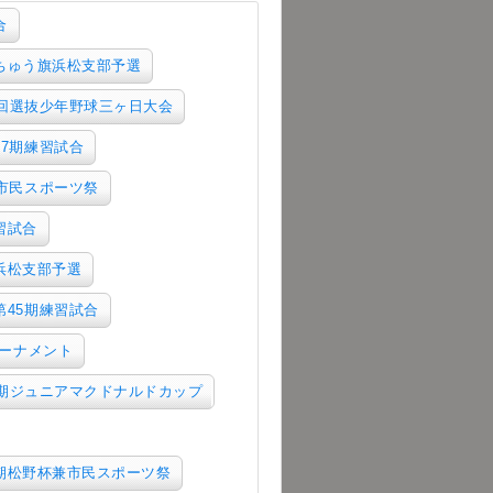
合
ずちゅう旗浜松支部予選
5回選抜少年野球三ヶ日大会
47期練習試合
兼市民スポーツ祭
習試合
浜松支部予選
第45期練習試合
トーナメント
5期ジュニアマクドナルドカップ
5期松野杯兼市民スポーツ祭