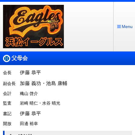
Menu
父母会
伊藤 恭平
会長
加藤 義功・池島 康輔
副会長
会計 穐山 啓介
監査 岩崎 晴仁・水谷 晴光
伊藤 恭平
書記
開放 田邊 裕幸